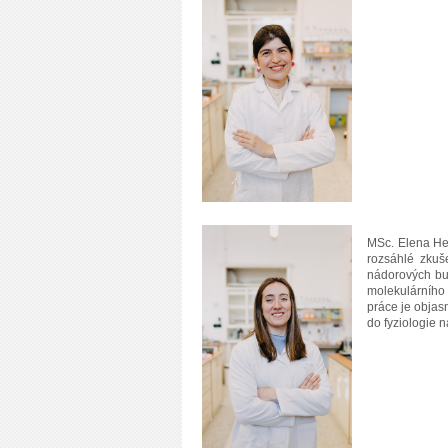
MSc. Elena Her
rozsáhlé zkuš
nádorových bu
molekulárního 
práce je objas
do fyziologie 