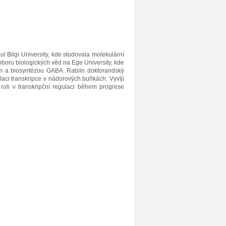
l Bilgi University, kde studovala molekulární
v oboru biologických věd na Ege University, kde
em a biosyntézou GABA. Rabiin doktorandský
laci transkripce v nádorových buňkách. Vyvíjí
roli v transkripční regulaci během progrese