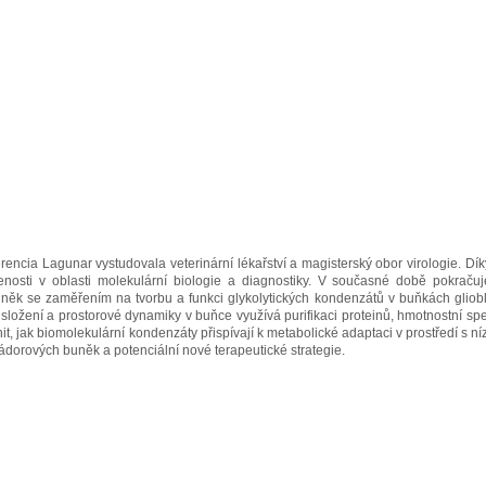
encia Lagunar vystudovala veterinární lékařství a magisterský obor virologie. Dík
enosti v oblasti molekulární biologie a diagnostiky. V současné době pokraču
něk se zaměřením na tvorbu a funkci glykolytických kondenzátů v buňkách gliob
složení a prostorové dynamiky v buňce využívá purifikaci proteinů, hmotnostní spek
nit, jak biomolekulární kondenzáty přispívají k metabolické adaptaci v prostředí s 
nádorových buněk a potenciální nové terapeutické strategie.