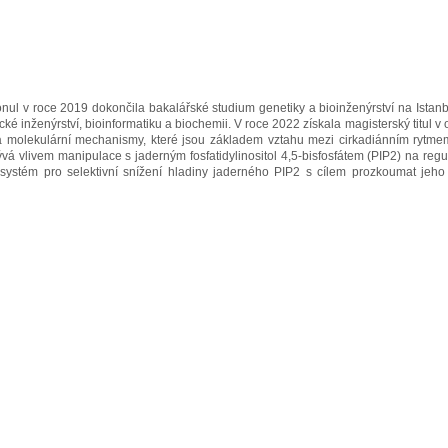
ul v roce 2019 dokončila bakalářské studium genetiky a bioinženýrství na Istanbu
ické inženýrství, bioinformatiku a biochemii. V roce 2022 získala magisterský titul 
a molekulární mechanismy, které jsou základem vztahu mezi cirkadiánním rytm
ývá vlivem manipulace s jaderným fosfatidylinositol 4,5-bisfosfátem (PIP2) na regu
systém pro selektivní snížení hladiny jaderného PIP2 s cílem prozkoumat jeho 