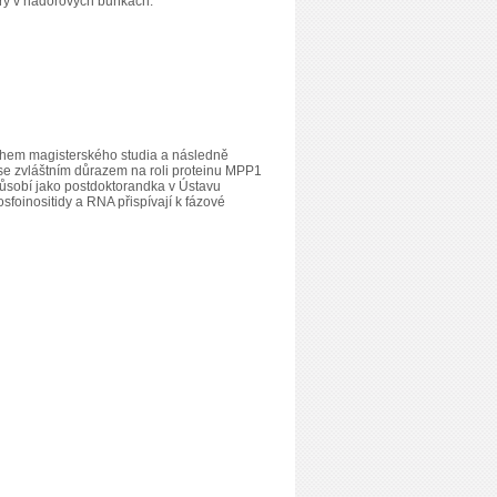
ury v nádorových buňkách.
během magisterského studia a následně
 zvláštním důrazem na roli proteinu MPP1
 působí jako postdoktorandka v Ústavu
foinositidy a RNA přispívají k fázové