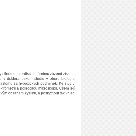
y silnému interdisciplinárnímu zázemí získala
je v doktorandském studiu v oboru biologie
lastomu za hypoxických podmínek. Ke studiu
trometrii a pokročilou mikroskopii. Cílem její
nízkým obsahem kyslíku, a poskytnout tak vhled