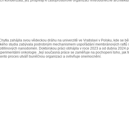
ch kondenzátů, jež přispívají k časoprostorové organizaci vnitrobuněčné architekt
Chytła zahájila svou vědeckou dráhu na univerzitě ve Vratislavi v Polsku, kde se 
kého studia zabývala podrobným mechanismem uspořádání membránových raftů se
i flotillinových nanodomén. Doktorskou práci obhájila v roce 2023 a od dubna 2024
perimentální onkologie. Její současná práce se zaměřuje na pochopení toho, jak fos
 tento proces utváří buněčnou organizaci a ovlivňuje onemocnění.