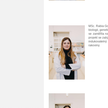
MSc. Rabia Gon
biologii, genet
se zaměřila n
projekt se zab
indukovatelný 
rakoviny.