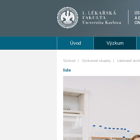
Úvod
Výzkum
Výzkum
|
Výzkumné skupiny
|
Laboratoř arch
lide