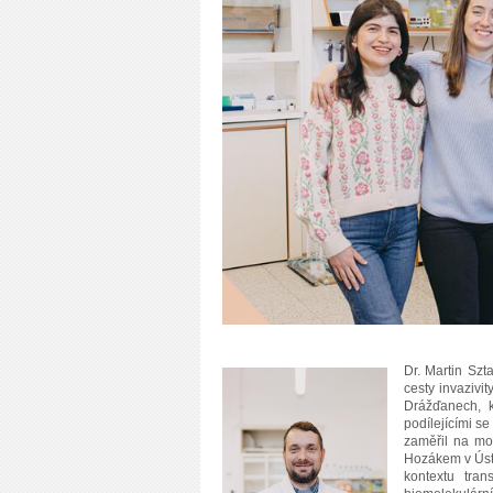
Dr. Martin Szt
cesty invazivi
Drážďanech, k
podílejícími s
zaměřil na mol
Hozákem v Ústa
kontextu tra