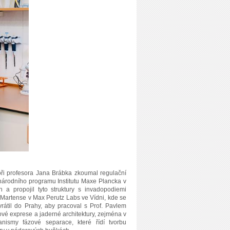
toři profesora Jana Brábka zkoumal regulační
národního programu Institutu Maxe Plancka v
a propojil tyto struktury s invadopodiemi
hy Martense v Max Perutz Labs ve Vídni, kde se
vrátil do Prahy, aby pracoval s Prof. Pavlem
ové exprese a jaderné architektury, zejména v
ismy fázové separace, které řídí tvorbu