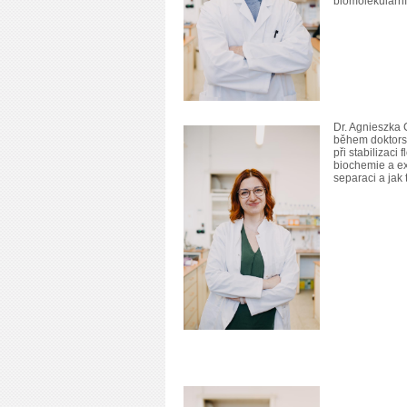
biomolekulární
Dr. Agnieszka 
během doktors
při stabilizac
biochemie a ex
separaci a jak