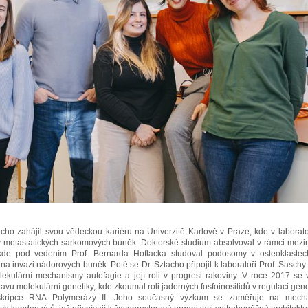
acho zahájil svou vědeckou kariéru na Univerzitě Karlově v Praze, kde v labora
ty metastatických sarkomových buněk. Doktorské studium absolvoval v rámci mezi
de pod vedením Prof. Bernarda Hoflacka studoval podosomy v osteoklastech 
e na invazi nádorových buněk. Poté se Dr. Sztacho připojil k laboratoři Prof. Sasc
ekulární mechanismy autofagie a její roli v progresi rakoviny. V roce 2017 se 
vu molekulární genetiky, kde zkoumal roli jaderných fosfoinositidů v regulaci gen
nskripce RNA Polymerázy II. Jeho současný výzkum se zaměřuje na mechan