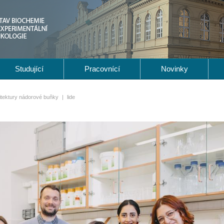
Studující
Pracovnící
Novinky
itektury nádorové buňky
|
lide