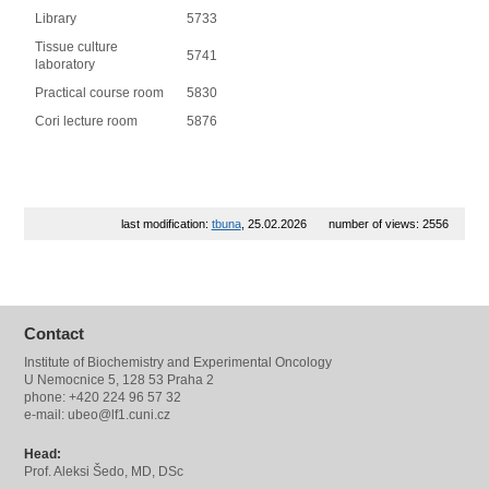
Library
5733
Tissue culture
5741
laboratory
Practical course room
5830
Cori lecture room
5876
last modification:
tbuna
, 25.02.2026
number of views: 2556
Contact
Institute of Biochemistry and Experimental Oncology
U Nemocnice 5, 128 53 Praha 2
phone: +420 224 96 57 32
e-mail: ubeo@lf1.cuni.cz
Head:
Prof. Aleksi Šedo, MD, DSc