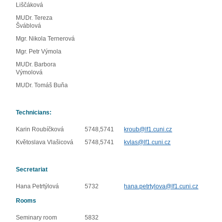
Liščáková
MUDr. Tereza
Šváblová
Mgr. Nikola Ternerová
Mgr. Petr Výmola
MUDr. Barbora
Výmolová
MUDr. Tomáš Buňa
Technicians:
Karin Roubíčková
5748,5741
kroub@lf1.cuni.cz
Květoslava Vlašicová
5748,5741
kvlas@lf1.cuni.cz
Secretariat
Hana Petrtýlová
5732
hana.petrtylova@lf1.cuni.cz
Rooms
Seminary room
5832