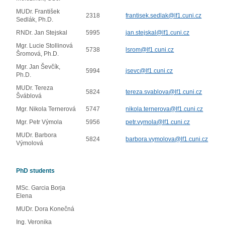
MUDr. František
2318
frantisek.sedlak@lf1.cuni.cz
Sedlák, Ph.D.
RNDr. Jan Stejskal
5995
jan.stejskal@lf1.cuni.cz
Mgr. Lucie Stollinová
5738
lsrom@lf1.cuni.cz
Šromová, Ph.D.
Mgr. Jan Ševčík,
5994
jsevc@lf1.cuni.cz
Ph.D.
MUDr. Tereza
5824
tereza.svablova@lf1.cuni.cz
Šváblová
Mgr. Nikola Ternerová
5747
nikola.ternerova@lf1.cuni.cz
Mgr. Petr Výmola
5956
petr.vymola@lf1.cuni.cz
MUDr. Barbora
5824
barbora.vymolova@lf1.cuni.cz
Výmolová
PhD students
MSc. Garcia Borja
Elena
MUDr. Dora Konečná
Ing. Veronika