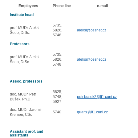
Employees
Phone line
e-mail
Institute head
5735,
prof. MUDr. Aleksi
5826,
aleksi@cesnet.cz
Šedo, DrSc.
5748
Professors
5735,
prof. MUDr. Aleksi
5826,
aleksi@cesnet.cz
Šedo, DrSc.
5748
Assoc. professors
5825,
doc. MUDr. Petr
5748,
petr.busek2@lf1.cuni.cz
Bušek, Ph.D.
5927
doc. MUDr. Jaromír
5740
quartz@lf1.cuni.cz
Křemen, CSc
Assistant prof. and
assistants