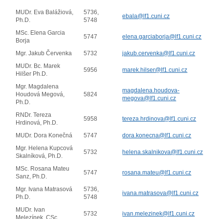
MUDr. Eva Balážiová,
5736,
ebala@lf1.cuni.cz
Ph.D.
5748
MSc. Elena Garcia
5747
elena.garciaborja@lf1.cuni.cz
Borja
Mgr. Jakub Červenka
5732
jakub.cervenka@lf1.cuni.cz
MUDr. Bc. Marek
5956
marek.hilser@lf1.cuni.cz
Hilšer Ph.D.
Mgr. Magdalena
magdalena.houdova-
Houdová Megová,
5824
megova@lf1.cuni.cz
Ph.D.
RNDr. Tereza
5958
tereza.hrdinova@lf1.cuni.cz
Hrdinová, Ph.D.
MUDr. Dora Konečná
5747
dora.konecna@lf1.cuni.cz
Mgr. Helena Kupcová
5732
helena.skalnikova@lf1.cuni.cz
Skalníková, Ph.D.
MSc. Rosana Mateu
5747
rosana.mateu@lf1.cuni.cz
Sanz, Ph.D.
Mgr. Ivana Matrasová
5736,
ivana.matrasova@lf1.cuni.cz
Ph.D.
5748
MUDr. Ivan
5732
ivan.melezinek@lf1.cuni.cz
Melezínek, CSc.